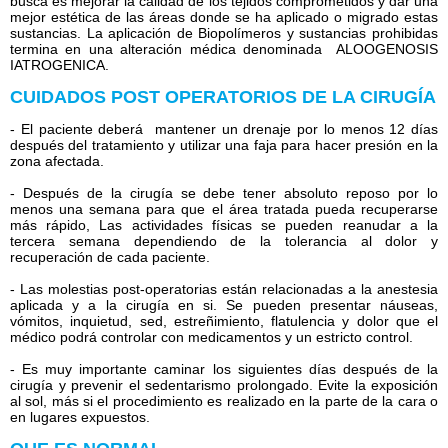
busca es mejorar la calidad de los tejidos comprometidos y dar una
mejor estética de las áreas donde se ha aplicado o migrado estas
sustancias. La aplicación de Biopolímeros y sustancias prohibidas
termina en una alteración médica denominada ALOOGENOSIS
IATROGENICA.
CUIDADOS POST OPERATORIOS DE LA CIRUGÍA
- El paciente deberá mantener un drenaje por lo menos 12 días
después del tratamiento y utilizar una faja para hacer presión en la
zona afectada.
- Después de la cirugía se debe tener absoluto reposo por lo
menos una semana para que el área tratada pueda recuperarse
más rápido, Las actividades físicas se pueden reanudar a la
tercera semana dependiendo de la tolerancia al dolor y
recuperación de cada paciente.
- Las molestias post-operatorias están relacionadas a la anestesia
aplicada y a la cirugía en si. Se pueden presentar náuseas,
vómitos, inquietud, sed, estreñimiento, flatulencia y dolor que el
médico podrá controlar con medicamentos y un estricto control.
- Es muy importante caminar los siguientes días después de la
cirugía y prevenir el sedentarismo prolongado. Evite la exposición
al sol, más si el procedimiento es realizado en la parte de la cara o
en lugares expuestos.